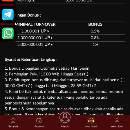
Bonus Rollingan:
0.5% Up to 1%
Perhitungan Bonus :
MINIMAL TURNOVER
BONUS
1.000.001
UP »
0.5%
1.000.000.001
UP »
0.8%
5.000.000.001
UP »
1%
Syarat & Ketentuan Lengkap :
1. Bonus Dibagikan Otomatis Setiap Hari Senin.
2. Pembagian Pukul 13.00 Wib Hingga Selesai.)
3. Perhitungan bonus dihitung dari turnover mulai dari hari senin (
00:00 GMT+7 ) hingga hari Minggu ( 23:59 GMT+7
4. Kami berhak untuk membatalkan atau menutup semua promosi
sesuai dengan syarat & ketentuan yang berlaku tanpa ada
pemberitahuan sebelumnya
5. Bonus & Kemenangan seluruh saldo akan dibekukan apabila ada
kesamaan IP serta kesalahan data member. Dan apabila ditemukan
indikasi member melakukan kecurangan dalam mengakali sistem
Turnover.
Beranda
Promosi
Masuk
Hub. Kami
Akun Saya