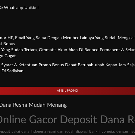
 Ke Whatsapp Unikbet
omor HP, Email Yang Sama Dengan Member Lainnya Yang Sudah Mengklai
si Bonus
an Yang Sudah Tertara, Otomatis Akun Akan Di Banned Permanent & Selu
gu Gugat
 Syarat & Ketentuan Promo Bonus Dapat Berubah-ubah Kapan Jam Saja 
 Di Sediakan.
AMBIL PROMO
t Dana Resmi Mudah Menang
 Online Gacor Deposit Dana
posit pakai dana Indonesia resmi dan sudah diawasi Bank Indonesia, dengan ha