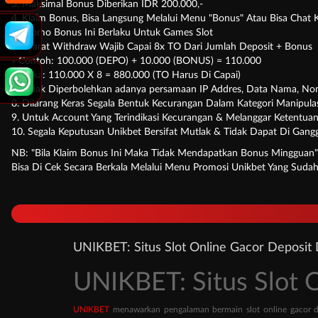
3. Maksimal Bonus Diberikan IDR 200.000,-
4. Klaim Bonus, Bisa Langsung Melalui Menu "Bonus" Atau Bisa Chat
5. Promo Bonus Ini Berlaku Untuk Games Slot
6. Syarat Withdraw Wajib Capai 8x TO Dari Jumlah Deposit + Bonus
» Contoh: 100.000 (DEPO) + 10.000 (BONUS) = 110.000
» Maka: 110.000 X 8 = 880.000 (TO Harus Di Capai)
7. Tidak Diperbolehkan adanya persamaan IP Addres, Data Nama, N
8. Dilarang Keras Segala Bentuk Kecurangan Dalam Kategori Manipula
9. Untuk Account Yang Terindikasi Kecurangan & Melanggar Ketentu
10. Segala Keputusan Unikbet Bersifat Mutlak & Tidak Dapat Di Gang
NB: "Bila Klaim Bonus Ini Maka Tidak Mendapatkan Bonus Mingguan"
Bisa Di Cek Secara Berkala Melalui Menu Promosi Unikbet Yang Sudah
UNIKBET: Situs Slot Online Gacor Deposi
UNIKBET: Situs Slot
UNIKBET
menawarkan pengalaman bermain slot online gacor de