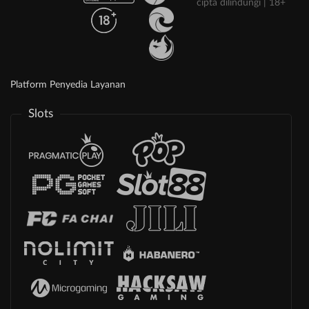
cipta dilindungi | 18+
Platform Penyedia Layanan
Slots