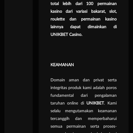
total lebih dari 100 permainan
kasino dari variasi bakarat, slot,
roulette dan permainan kasino
lainnya dapat dimainkan di
UNIKBET
Casino.
KEAMANAN
Domain aman dan privat serta
integritas produk kami adalah poros
fundamental dari pengalaman
taruhan online di
UNIKBET
. Kami
selalu mengutamakan keamanan
tercanggih dan memperbaharui
semua permainan serta proses-