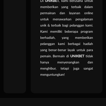
Di
UNIKBET
, kami berusaha untuk
memberikan yang terbaik dalam
permainan dan layanan online
untuk menawarkan pengalaman
unik & terbaik bagi pelanggan kami.
Kami memiliki beberapa program
berhadiah, yang memberikan
pelanggan kami berbagai hadiah
yang benar-benar layak untuk para
pemain. Bermain di
UNIKBET
tidak
hanya menyenangkan dan
menghibur, tetapi juga sangat
menguntungkan!