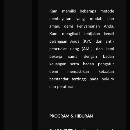
Kami memilki beberapa metode
pembayaran yang mudah dan
aman, demi kenyamanan Anda.
Kami mengikuti kebijakan kenali
pelanggan Anda (KYC) dan anti-
pencucian uang (AML), dan kami
bekerja sama dengan badan
keuangan serta badan pengatur
demi memastikan ketaatan
berstandar tertinggi pada hukum
dan peraturan.
PROGRAM & HIBURAN