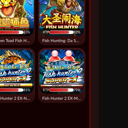
83%
RTP
82%
Golden Toad Fish Hunting
Fish Hunting: Da Sheng Nao Hai
81%
RTP
79%
Fish Hunter 2 EX-Newbie
Fish Hunter 2 EX-My Club