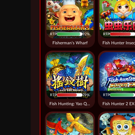
RTP
92%
RTP
Fisherman's Wharf
RTP
79%
RTP
Fish Hunting: Yao Qian Shu