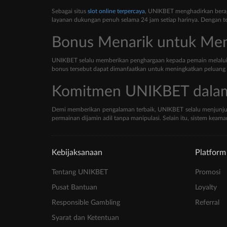
Sebagai situs
slot online terpercaya
, UNIKBET menghadirkan beraga
layanan dukungan penuh selama 24 jam setiap harinya. Dengan te
Bonus Menarik untuk Mem
UNIKBET selalu memberikan penghargaan kepada pemain melalui
bonus tersebut dapat dimanfaatkan untuk meningkatkan peluang 
Komitmen UNIKBET dalam
Demi memberikan pengalaman terbaik, UNIKBET selalu menjunjung t
permainan dijamin adil tanpa manipulasi. Selain itu, sistem keama
Kebijaksanaan
Platform
Tentang UNIKBET
Promosi
Pusat Bantuan
Loyalty
Responsible Gambling
Referral
Syarat dan Ketentuan