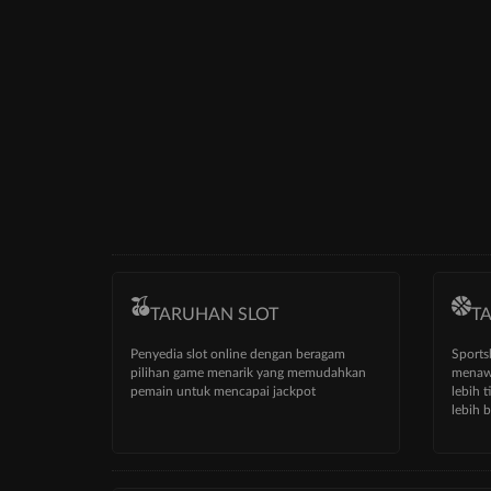
TARUHAN SLOT
T
Penyedia slot online dengan beragam
Sports
pilihan game menarik yang memudahkan
menawa
pemain untuk mencapai jackpot
lebih 
lebih 