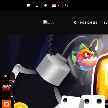
HOT GAMES
SL
✖