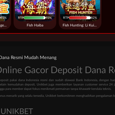
91%
RTP
93%
RTP
82%
Fish Hunter Spongebob
Fish Haiba
Fish Hunting: Li Kui Pi Yu
t Dana Resmi Mudah Menang
 Online Gacor Deposit Dana
posit pakai dana Indonesia resmi dan sudah diawasi Bank Indonesia, dengan ha
elain kemudahan deposit, Unikbet juga memberikan layanan customer service 24 
gga para member dapat fokus menikmati permainan tanpa khawatir kendala teknis.
a bonus menarik yang selalu tersedia, Unikbet berkomitmen menghadirkan pengalama
i UNIKBET