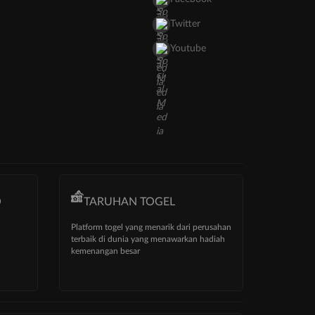
Twitter
Youtube
O
TARUHAN TOGEL
Platform togel yang menarik dari perusahan
terbaik di dunia yang menawarkan hadiah
kemenangan besar