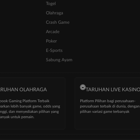
Togel
Olahraga
Crash Game
Arcade
Poker
E-Sports
Sabung Ayam
ARUHAN OLAHRAGA
TARUHAN LIVE KASIN
book Gaming Platform Terbaik
Platform Pilihan bagi perusahaan-
rkan lebih banyak game, odds yang
perusahaan terbaik di dunia, dengan
tinggi, dan menyediakan pilihan yang
pilihan variasi game terbanyak
banyak untuk pemain.