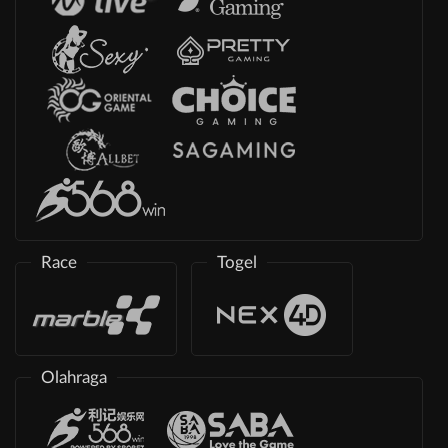
Race
Togel
Olahraga