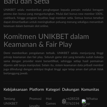
Baru dan Setia
UNIKBET selalu memberikan penghargaan kepada pemain melalui beragam
promo dan bonus yang menguntungkan. Mulai dari bonus new member 100%,
cashback, hingga program loyalitas bagi member setia. Semua bonus tersebut
dapat dimanfaatkan untuk meningkatkan peluang menang sekaligus menambah
keseruan dalam bermain slot online.
Komitmen UNIKBET dalam
Keamanan & Fair Play
Demi memberikan pengalaman terbaik, UNIKBET selalu menjunjung tinggi
prinsip keamanan dan fair play. Seluruh game slot yang tersedia sudah bekerja
sama dengan provider resmi bersertifikat, sehingga setiap hasil permainan
dijamin adil tanpa manipulasi. Selain itu, sistem keamanan data pribadi member
juga dilindungi dengan enkripsi tingkat tinggi agar tetap aman dari pihak tidak
bertanggung jawab.
Kebijaksanaan
Platform
Kategori
Dukungan
Komunitas
Tentang
Promosi
Hot
+628528
Whatsa
UNIKBET
Games
0763194
pp
Loyalty