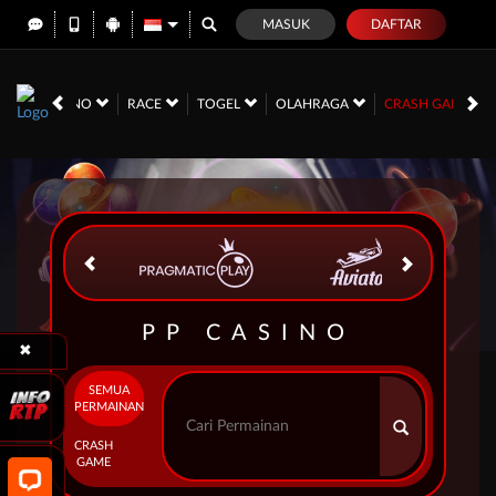
MASUK
DAFTAR
LIVE CASINO
RACE
TOGEL
OLAHRAGA
CRASH GAME
PP CASINO
✖
SEMUA
PERMAINAN
CRASH
GAME