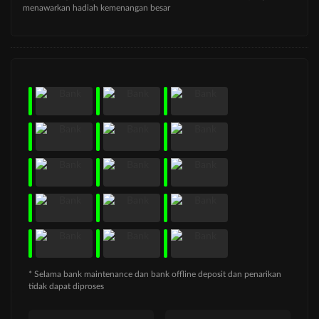
menawarkan hadiah kemenangan besar
* Selama bank maintenance dan bank offline deposit dan penarikan
tidak dapat diproses