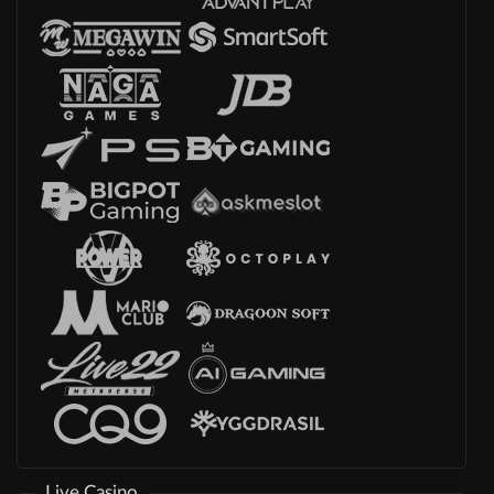
Live Casino