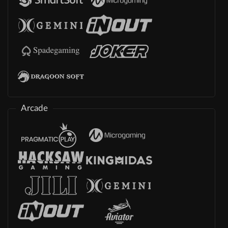
Arcade