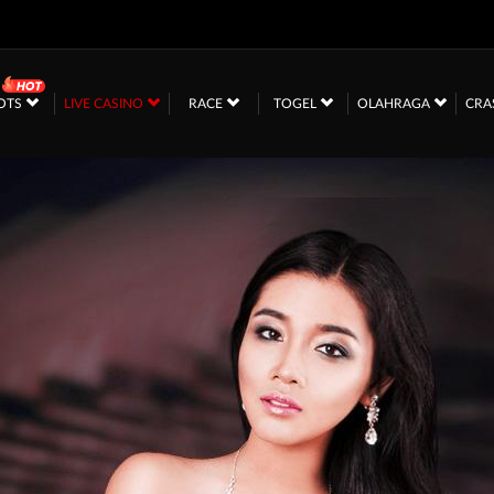
OTS
LIVE CASINO
RACE
TOGEL
OLAHRAGA
CRA