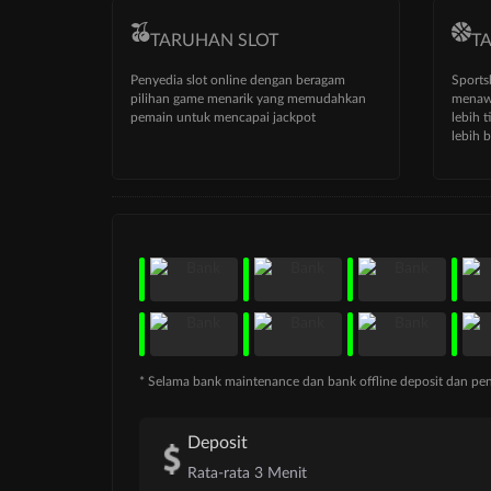
TARUHAN SLOT
T
Penyedia slot online dengan beragam
Sports
pilihan game menarik yang memudahkan
menawa
pemain untuk mencapai jackpot
lebih 
lebih 
* Selama bank maintenance dan bank offline deposit dan pen
Deposit
Rata-rata 3 Menit