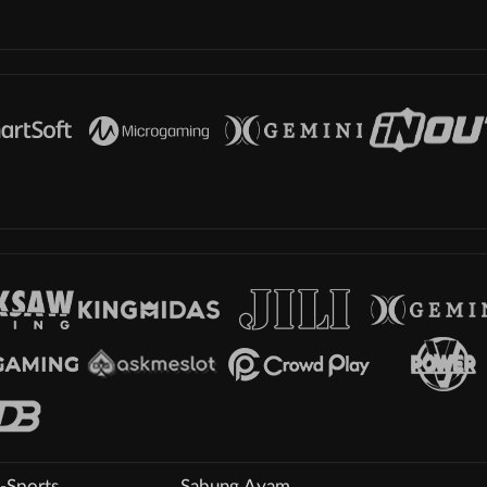
-Sports
Sabung Ayam