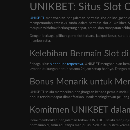
UNIKBET: Situs Slot
UNIKBET
menawarkan pengalaman bermain slot online gacor de
mempermudah transaksi Anda dalam bermain slot di Unikbet. S
maupun withdraw berlangsung cepat, aman, dan transparan sehin
Dengan berbagai pilihan game slot terbaru, jackpot besar, sert
member setia.
Kelebihan Bermain Slot d
Sebagai situs
slot online terpercaya
, UNIKBET menghadirkan beraga
layanan dukungan penuh selama 24 jam setiap harinya. Dengan te
Bonus Menarik untuk Mem
UNIKBET selalu memberikan penghargaan kepada pemain melalui
bonus tersebut dapat dimanfaatkan untuk meningkatkan peluang 
Komitmen UNIKBET dalam
Demi memberikan pengalaman terbaik, UNIKBET selalu menjunjung t
permainan dijamin adil tanpa manipulasi. Selain itu, sistem keama