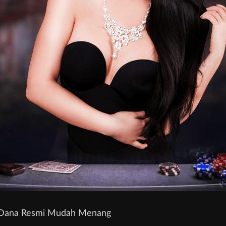
t Dana Resmi Mudah Menang