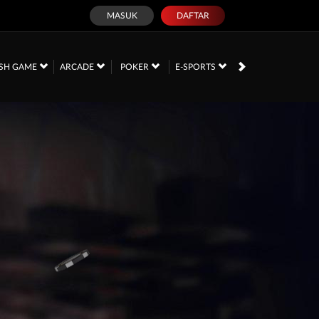
MASUK
DAFTAR
SH GAME
ARCADE
POKER
E-SPORTS
SABUNG AYAM