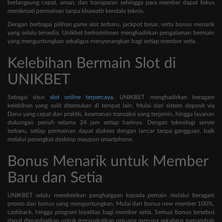
berlangsung cepat, aman, dan transparan sehingga para member dapat fokus
menikmati permainan tanpa khawatir kendala teknis.
Dengan berbagai pilihan game slot terbaru, jackpot besar, serta bonus menarik
yang selalu tersedia, Unikbet berkomitmen menghadirkan pengalaman bermain
yang menguntungkan sekaligus menyenangkan bagi setiap member setia.
Kelebihan Bermain Slot di
UNIKBET
Sebagai situs
slot online terpercaya
, UNIKBET menghadirkan beragam
kelebihan yang sulit ditemukan di tempat lain. Mulai dari sistem deposit via
Dana yang cepat dan praktis, keamanan transaksi yang terjamin, hingga layanan
dukungan penuh selama 24 jam setiap harinya. Dengan teknologi server
terbaru, setiap permainan dapat diakses dengan lancar tanpa gangguan, baik
melalui perangkat desktop maupun smartphone.
Bonus Menarik untuk Member
Baru dan Setia
UNIKBET selalu memberikan penghargaan kepada pemain melalui beragam
promo dan bonus yang menguntungkan. Mulai dari bonus new member 100%,
cashback, hingga program loyalitas bagi member setia. Semua bonus tersebut
dapat dimanfaatkan untuk meningkatkan peluang menang sekaligus menambah