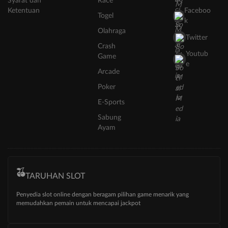
Syarat dan
Race
Ketentuan
Faceboo
Togel
k
Olahraga
Twitter
Crash
Youtub
Game
e
Arcade
Poker
E-Sports
Sabung
Ayam
TARUHAN SLOT
Penyedia slot online dengan beragam pilihan game menarik yang
memudahkan pemain untuk mencapai jackpot