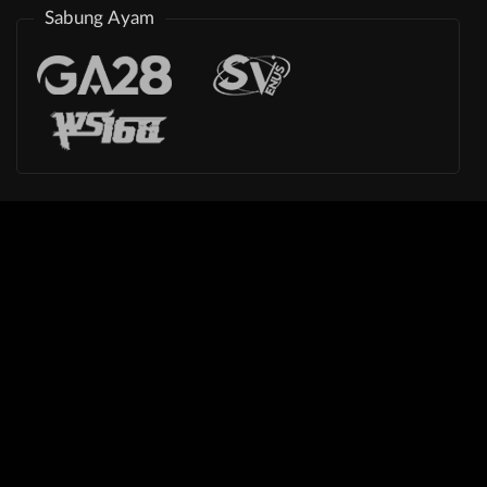
Sabung Ayam