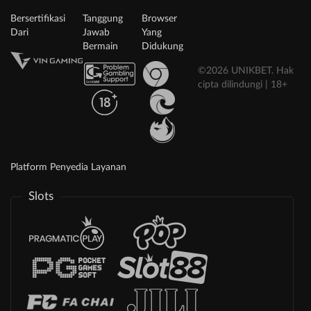
Bersertifikasi
Tanggung
Browser
Dari
Jawab
Yang
Bermain
Didukung
©2026 UNIKBET. Hak
cipta dilindungi | 18+
Platform Penyedia Layanan
Slots