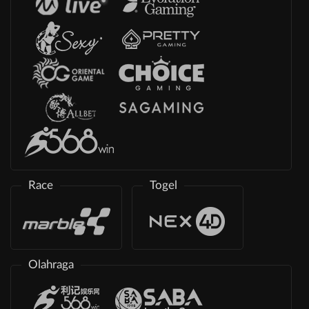
Race
Togel
Olahraga