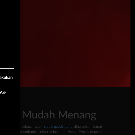
lakukan
AS-
 Resmi Mudah Menang
rnya Unikbet sebagai agen
slot deposit dana
diharapkan dapat
am yang siap membantu setiap kebutuhan Anda. Proses deposit