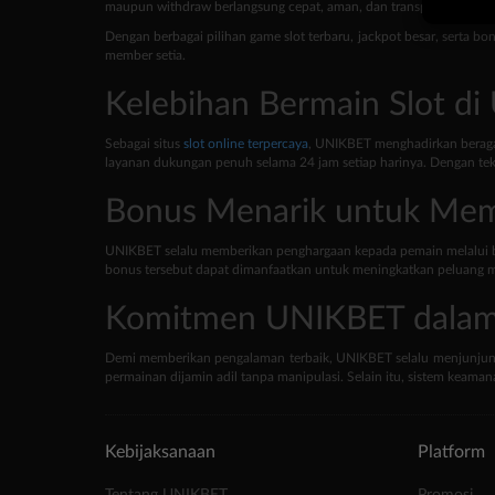
maupun withdraw berlangsung cepat, aman, dan transparan sehing
Dengan berbagai pilihan game slot terbaru, jackpot besar, serta
member setia.
Kelebihan Bermain Slot d
Sebagai situs
slot online terpercaya
, UNIKBET menghadirkan beragam 
layanan dukungan penuh selama 24 jam setiap harinya. Dengan tekn
Bonus Menarik untuk Mem
UNIKBET selalu memberikan penghargaan kepada pemain melalui b
bonus tersebut dapat dimanfaatkan untuk meningkatkan peluang m
Komitmen UNIKBET dalam 
Demi memberikan pengalaman terbaik, UNIKBET selalu menjunjung tin
permainan dijamin adil tanpa manipulasi. Selain itu, sistem keaman
Kebijaksanaan
Platform