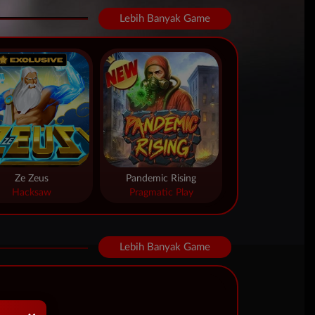
Lebih Banyak Game
Ze Zeus
Pandemic Rising
Hacksaw
Pragmatic Play
Lebih Banyak Game