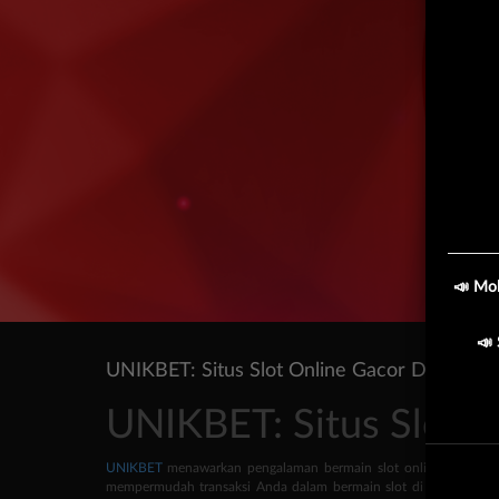
📣 Moh
📣
UNIKBET: Situs Slot Online Gacor Deposi
UNIKBET: Situs Slot 
UNIKBET
menawarkan pengalaman bermain slot online gacor dep
mempermudah transaksi Anda dalam bermain slot di Unikbet. Se