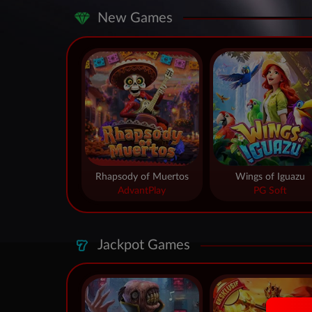
New Games
Rhapsody of Muertos
Wings of Iguazu
AdvantPlay
PG Soft
Jackpot Games