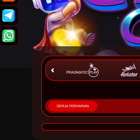
SEMUA PERMAINAN