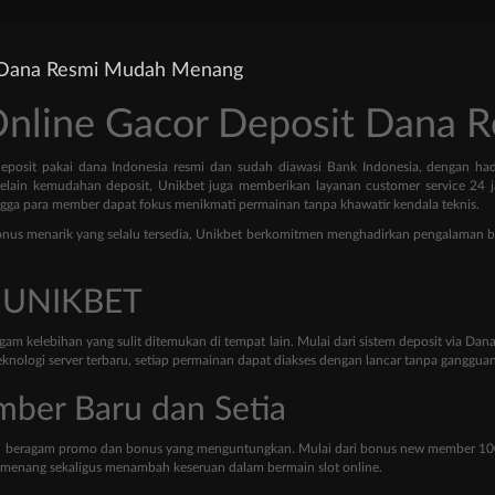
t Dana Resmi Mudah Menang
 Online Gacor Deposit Dana
posit pakai dana Indonesia resmi dan sudah diawasi Bank Indonesia, dengan ha
elain kemudahan deposit, Unikbet juga memberikan layanan customer service 24 
gga para member dapat fokus menikmati permainan tanpa khawatir kendala teknis.
a bonus menarik yang selalu tersedia, Unikbet berkomitmen menghadirkan pengalama
i UNIKBET
m kelebihan yang sulit ditemukan di tempat lain. Mulai dari sistem deposit via Dana
knologi server terbaru, setiap permainan dapat diakses dengan lancar tanpa ganggu
ber Baru dan Setia
 beragam promo dan bonus yang menguntungkan. Mulai dari bonus new member 100%,
menang sekaligus menambah keseruan dalam bermain slot online.