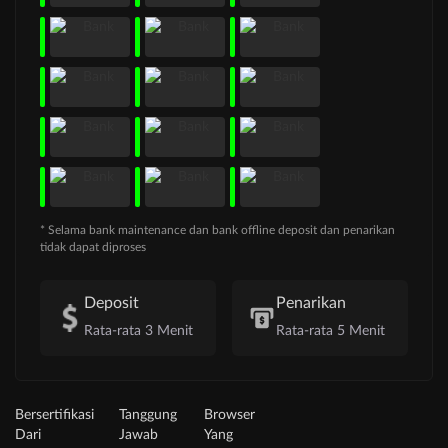
* Selama bank maintenance dan bank offline deposit dan penarikan
tidak dapat diproses
Deposit
Penarikan
Rata-rata 3 Menit
Rata-rata 5 Menit
Bersertifikasi
Tanggung
Browser
Dari
Jawab
Yang