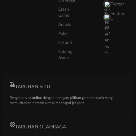
Olahraga
Twitter
Crash
Youtub
Game
e
Arcade
Poker
E-Sports
Sabung
Ayam
TARUHAN SLOT
Penyedia slot online dengan beragam pilihan game menarik yang
memudahkan pemain untuk mencapai jackpot
TARUHAN OLAHRAGA