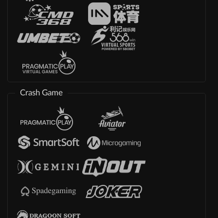
Crash Game