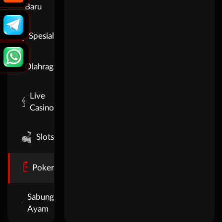
Baru
Spesial
Olahraga
Live
Casino
Slots
Poker
Sabung
Ayam